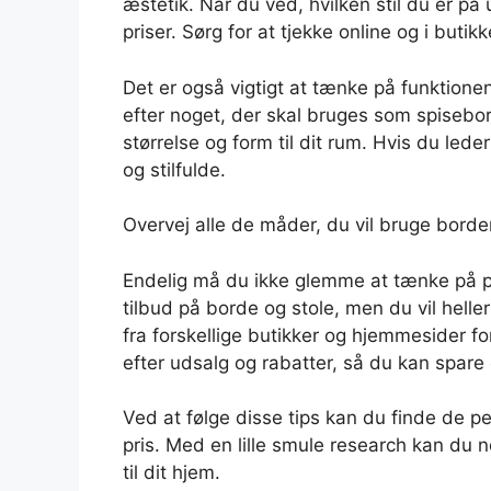
æstetik. Når du ved, hvilken stil du er p
priser. Sørg for at tjekke online og i butik
Det er også vigtigt at tænke på funktione
efter noget, der skal bruges som spisebord
størrelse og form til dit rum. Hvis du lede
og stilfulde.
Overvej alle de måder, du vil bruge bord
Endelig må du ikke glemme at tænke på pri
tilbud på borde og stole, men du vil hell
fra forskellige butikker og hjemmesider fo
efter udsalg og rabatter, så du kan spare
Ved at følge disse tips kan du finde de per
pris. Med en lille smule research kan du 
til dit hjem.