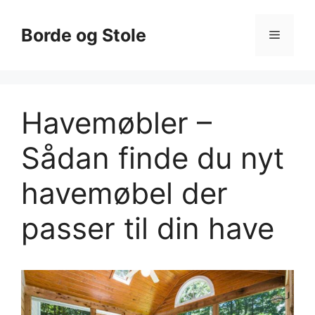
Hop
til
Borde og Stole
Menu
indhold
Havemøbler –
Sådan finde du nyt
havemøbel der
passer til din have