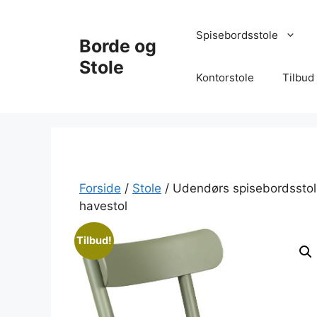
Hop
til
Spisebordsstole
Borde og
indhold
Stole
Kontorstole
Tilbud
Forside
/
Stole
/ Udendørs spisebordsstol 
havestol
Tilbud!