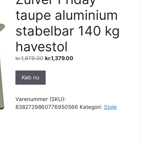
taupe aluminium
stabelbar 140 kg
havestol
Den
Den
kr.
1,979.00
kr.
1,379.00
oprindelige
aktuelle
pris
pris
Køb nu
var:
er:
kr.1,979.00.
kr.1,379.00.
Varenummer (SKU):
8382729860776950566
Kategori:
Stole